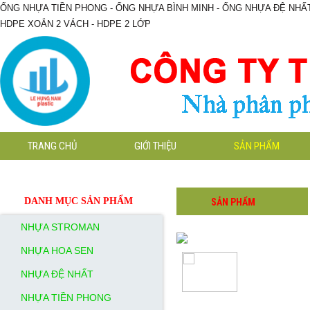
ỐNG NHỰA TIỀN PHONG - ỐNG NHỰA BÌNH MINH - ỐNG NHỰA ĐỆ NHẤT
HDPE XOẮN 2 VÁCH - HDPE 2 LỚP
TRANG CHỦ
GIỚI THIỆU
SẢN PHẨM
PHỤ
PHỤ
PHỤ
PHỤ
PHỤ
PHỤ
DANH MỤC SẢN PHẨM
SẢN PHẨM
KIỆN
KIỆN
KIỆN
KIỆN
KIỆN
KIỆN
HÀN
HÀN
NHỰA STROMAN
HÀN
HÀN
HÀN
HÀN
ĐIỆN
ĐIỆN
ĐIỆN
ĐIỆN
ĐIỆN
ĐIỆN
NHỰA HOA SEN
TRỞ
TRỞ
TRỞ
TRỞ
TRỞ
TRỞ
NHỰA ĐỆ NHẤT
NHỰA TIỀN PHONG