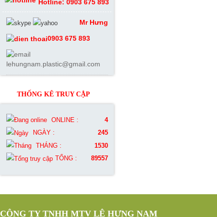
Hotline: 0903 675 893
Mr Hưng
0903 675 893
lehungnam.plastic@gmail.com
THỐNG KÊ TRUY CẬP
ONLINE :
4
NGÀY :
245
THÁNG :
1530
TỔNG :
89557
CÔNG TY TNHH MTV LÊ HƯNG NAM