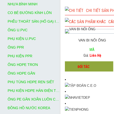
NHỰA BÌNH MINH
CHI TIẾT SẢN 
CO BẺ ĐƯỜNG KÍNH LỚN
PHỄU THOÁT SÀN (HỐ GA) INOX
CÁ
ỐNG U.PVC
PHỤ KIỆN U.PVC
VAN BI NỐI ỐNG
ỐNG PPR
MÃ:
Giá:
Liên Hệ
PHỤ KIỆN PPR
ỐNG HDPE TRƠN
ĐỐI TÁC
ỐNG HDPE GÂN
PHỤ TÙNG HDPE REN SIẾT
PHỤ KIỆN HDPE HÀN ĐIỆN TRỞ
ỐNG PE GÂN XOẮN LUỒN CÁP NGẦM
ĐỒNG HỒ NƯỚC KOREA