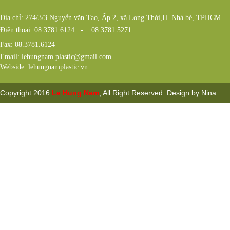
Địa chỉ: 274/3/3 Nguyễn văn Tạo, Ấp 2, xã Long Thới,H. Nhà bè, TPHCM
Điện thoại: 08.3781.6124 - 08.3781.5271
Fax: 08.3781.6124
Email: lehungnam.plastic@gmail.com
Webside: lehungnamplastic.vn
Copyright 2016
Le Hung Nam
, All Right Reserved. Design by Nina