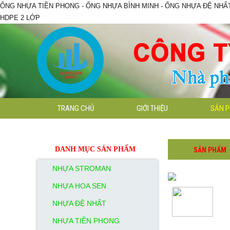
ỐNG NHỰA TIỀN PHONG - ỐNG NHỰA BÌNH MINH - ỐNG NHỰA ĐỆ NHẤT-
HDPE 2 LỚP
TRANG CHỦ
GIỚI THIỆU
SẢN 
CÚT
CÚT
CÚT
CÚT
CÚT
CÚT
DANH MỤC SẢN PHẨM
SẢN PHẨM
ĐỀU
ĐỀU
ĐỀU
ĐỀU
ĐỀU
ĐỀU
VẶN
VẶN
NHỰA STROMAN
VẶN
VẶN
VẶN
VẶN
REN
REN
REN
REN
REN
REN
NHỰA HOA SEN
NHỰA ĐỆ NHẤT
NHỰA TIỀN PHONG