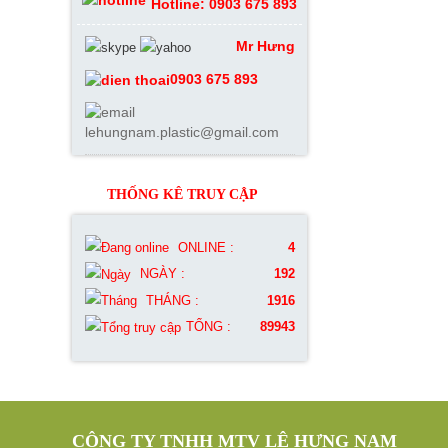
Hotline: 0903 675 893
Mr Hưng
0903 675 893
lehungnam.plastic@gmail.com
THỐNG KÊ TRUY CẬP
ONLINE :
4
NGÀY :
192
THÁNG :
1916
TỔNG :
89943
CÔNG TY TNHH MTV LÊ HƯNG NAM