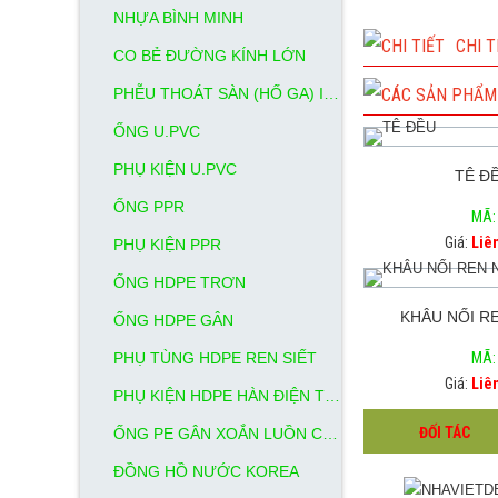
NHỰA BÌNH MINH
CHI 
CO BẺ ĐƯỜNG KÍNH LỚN
PHỄU THOÁT SÀN (HỐ GA) INOX
ỐNG U.PVC
PHỤ KIỆN U.PVC
TÊ Đ
ỐNG PPR
MÃ:
Giá:
Liê
PHỤ KIỆN PPR
ỐNG HDPE TRƠN
KHÂU NỐI R
ỐNG HDPE GÂN
PHỤ TÙNG HDPE REN SIẾT
MÃ:
Giá:
Liê
PHỤ KIỆN HDPE HÀN ĐIỆN TRỞ
ĐỐI TÁC
ỐNG PE GÂN XOẮN LUỒN CÁP NGẦM
ĐỒNG HỒ NƯỚC KOREA