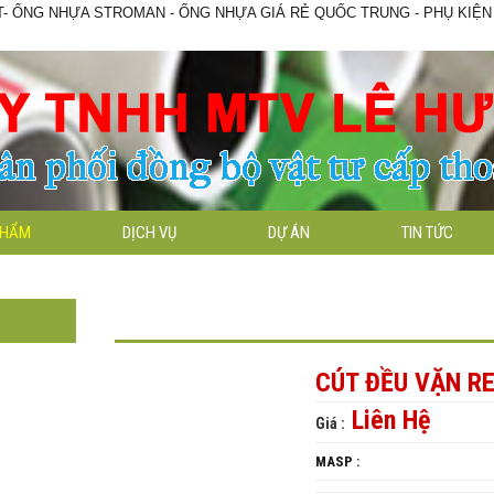
 ỐNG NHỰA STROMAN - ỐNG NHỰA GIÁ RẺ QUỐC TRUNG - PHỤ KIỆN GA
PHẨM
DỊCH VỤ
DỰ ÁN
TIN TỨC
CÚT ĐỀU VẶN R
Liên Hệ
Giá :
MASP :