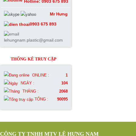
Hotline: 0903 675 893
Mr Hưng
0903 675 893
lehungnam.plastic@gmail.com
THỐNG KÊ TRUY CẬP
ONLINE :
1
NGÀY :
104
THÁNG :
2068
TỔNG :
90095
CÔNG TY TNHH MTV LÊ HƯNG NAM