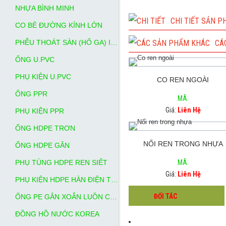
NHỰA BÌNH MINH
CHI TIẾT SẢN 
CO BẺ ĐƯỜNG KÍNH LỚN
PHỄU THOÁT SÀN (HỐ GA) INOX
CÁ
ỐNG U.PVC
PHỤ KIỆN U.PVC
CO REN NGOÀI
ỐNG PPR
MÃ:
Giá:
Liên Hệ
PHỤ KIỆN PPR
ỐNG HDPE TRƠN
NỐI REN TRONG NHỰA
ỐNG HDPE GÂN
PHỤ TÙNG HDPE REN SIẾT
MÃ:
Giá:
Liên Hệ
PHỤ KIỆN HDPE HÀN ĐIỆN TRỞ
ĐỐI TÁC
ỐNG PE GÂN XOẮN LUỒN CÁP NGẦM
ĐỒNG HỒ NƯỚC KOREA