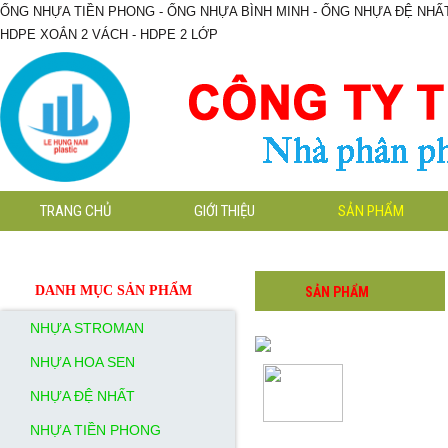
ỐNG NHỰA TIỀN PHONG - ỐNG NHỰA BÌNH MINH - ỐNG NHỰA ĐỆ NHẤT
HDPE XOẮN 2 VÁCH - HDPE 2 LỚP
TRANG CHỦ
GIỚI THIỆU
SẢN PHẨM
Ba
Ba
Ba
Ba
Ba
Ba
DANH MỤC SẢN PHẨM
SẢN PHẨM
chạc
chạc
chạc
chạc
chạc
chạc
ren
ren
NHỰA STROMAN
ren
ren
ren
ren
ngoài
ngoài
ngoài
ngoài
ngoài
ngoài
NHỰA HOA SEN
thau
thau
thau
thau
thau
thau
NHỰA ĐỆ NHẤT
NHỰA TIỀN PHONG