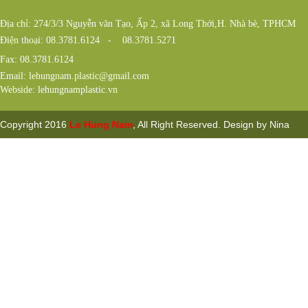
Địa chỉ: 274/3/3 Nguyễn văn Tạo, Ấp 2, xã Long Thới,H. Nhà bè, TPHCM
Điện thoại: 08.3781.6124 - 08.3781.5271
Fax: 08.3781.6124
Email: lehungnam.plastic@gmail.com
Webside: lehungnamplastic.vn
Copyright 2016
Le Hung Nam
, All Right Reserved. Design by Nina